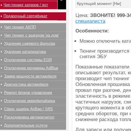
Крутящий момент [Нм]
Чип-тюнинг катеров / яхт
Цена:
ЗВОНИТЕ!
999-3
Подарочный сертификат
специалиста
Чип тюнинг АКПП
Особенности:
Чип тюнинг с выездом 'на дом'
Можно отключить ката
Удаление сажевого фильтра
Тюнинг производится 
Удаление катализатора
снятия ЭБУ
Отключение системы EGR
Показанные показатели
Отключение мочевины AdBlue
описывают результат, 
Замер мощности автомобиля
производит чип тюнинг 
Обновленная прошивка 
Диагностика автомобиля
провал при разгоне, ди
Ремонт блоков управления
эластичность в режиме
Отключение иммобилайзера
частичных нагрузок, с
крутящего момента в об
Сброс ошибок AirBag / SRS
средних оборотов, при
Раскодировка автомагнитол
снижение расхода топл
Дополнительные услуги
Для записи или получ