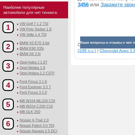
3456
или
Закажите звон
Наиболее популярные
автомобили для чип тюнинга:
VW Golf 7 1.2 TSI
1
VW Polo Sedan 1.6
VW Jetta 1.4 TSI
Ваши вопросы и отзывы о чип т
BMW X5 E70 3.0d
2
Смотрите прибавки для раз
BMW E90 335i
(249 л.с.)
|
Chevrolet Aveo 1.8
BMW X6 3.5i
Opel Astra J 1.6T
3
Opel Mokka 1.8
Opel Antara 2.2 CDTI
Ford Focus 3 1.6
4
Ford Explorer 3.5 T
Ford Focus 3 2.0
MB W164 ML320 CDI
5
MB W204 C200 CGI
MB GLK 350
Nissan X-Trail 2.0
6
Nissan Patrol 3.0 TDI
Nissan Navara 2.5 DCI