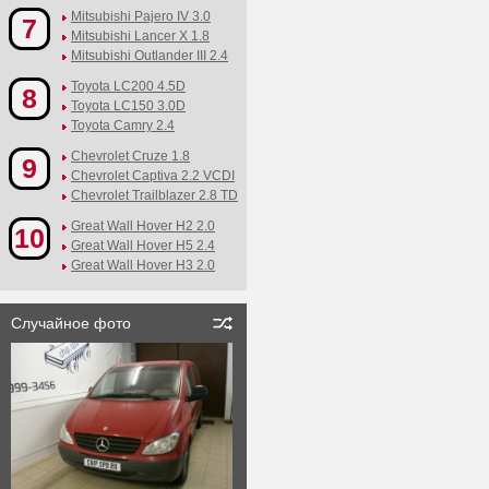
Mitsubishi Pajero IV 3.0
7
Mitsubishi Lancer X 1.8
Mitsubishi Outlander III 2.4
Toyota LC200 4.5D
8
Toyota LC150 3.0D
Toyota Camry 2.4
Chevrolet Cruze 1.8
9
Chevrolet Captiva 2.2 VCDI
Chevrolet Trailblazer 2.8 TD
Great Wall Hover H2 2.0
10
Great Wall Hover H5 2.4
Great Wall Hover H3 2.0
Случайное фото