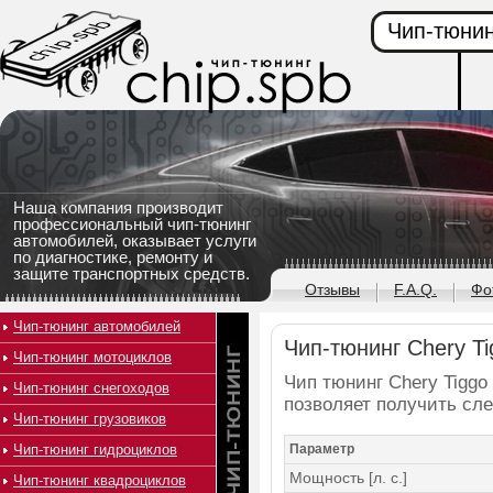
Чип-тюнин
Наша компания производит
профессиональный чип-тюнинг
автомобилей, оказывает услуги
по диагностике, ремонту и
защите транспортных средств.
Отзывы
F.A.Q.
Фо
Чип-тюнинг автомобилей
Чип-тюнинг Chery Tig
Чип-тюнинг мотоциклов
Чип тюнинг Chery Tiggo 
Чип-тюнинг снегоходов
позволяет получить сл
Чип-тюнинг грузовиков
Чип-тюнинг гидроциклов
Параметр
Мощность [л. с.]
Чип-тюнинг квадроциклов