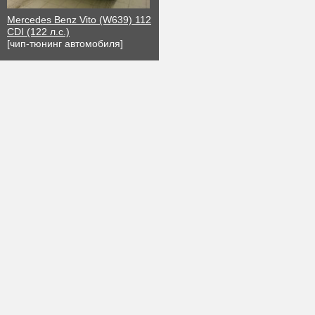
Mercedes Benz Vito (W639) 112
CDI (122 л.с.)
[чип-тюнинг автомобиля]