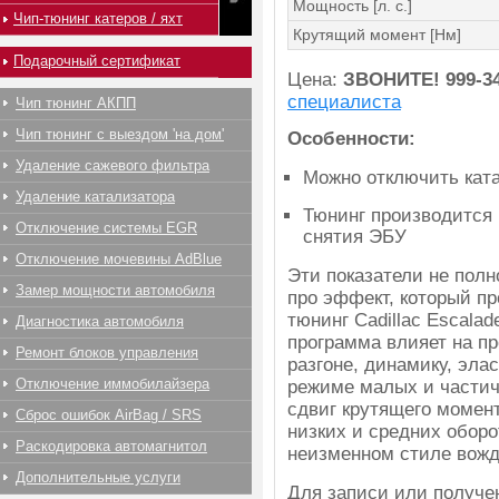
Мощность [л. с.]
Чип-тюнинг катеров / яхт
Крутящий момент [Нм]
Подарочный сертификат
Цена:
ЗВОНИТЕ!
999-3
специалиста
Чип тюнинг АКПП
Чип тюнинг с выездом 'на дом'
Особенности:
Удаление сажевого фильтра
Можно отключить ката
Удаление катализатора
Тюнинг производится 
Отключение системы EGR
снятия ЭБУ
Отключение мочевины AdBlue
Эти показатели не полн
Замер мощности автомобиля
про эффект, который п
тюнинг Cadillac Escalad
Диагностика автомобиля
программа влияет на пр
Ремонт блоков управления
разгоне, динамику, эла
Отключение иммобилайзера
режиме малых и частич
сдвиг крутящего момент
Сброс ошибок AirBag / SRS
низких и средних оборо
Раскодировка автомагнитол
неизменном стиле вожд
Дополнительные услуги
Для записи или получ