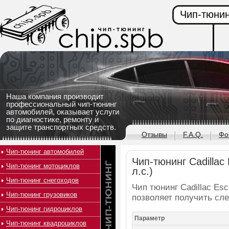
Чип-тюнин
Наша компания производит
профессиональный чип-тюнинг
автомобилей, оказывает услуги
по диагностике, ремонту и
защите транспортных средств.
Отзывы
F.A.Q.
Фо
Чип-тюнинг автомобилей
Чип-тюнинг Cadillac 
Чип-тюнинг мотоциклов
л.с.)
Чип-тюнинг снегоходов
Чип тюнинг Cadillac Esc
Чип-тюнинг грузовиков
позволяет получить сл
Чип-тюнинг гидроциклов
Параметр
Чип-тюнинг квадроциклов