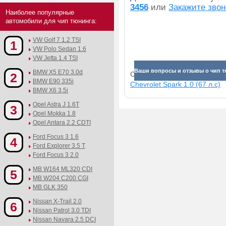
3456
или
Закажите звон
Наиболее популярные
автомобили для чип тюнинга:
VW Golf 7 1.2 TSI
1
VW Polo Sedan 1.6
VW Jetta 1.4 TSI
Ваши вопросы и отзывы о чип тю
BMW X5 E70 3.0d
Смотрите прибавки для раз
2
BMW E90 335i
Chevrolet Spark 1.0 (67 л.с)
BMW X6 3.5i
Opel Astra J 1.6T
3
Opel Mokka 1.8
Opel Antara 2.2 CDTI
Ford Focus 3 1.6
4
Ford Explorer 3.5 T
Ford Focus 3 2.0
MB W164 ML320 CDI
5
MB W204 C200 CGI
MB GLK 350
Nissan X-Trail 2.0
6
Nissan Patrol 3.0 TDI
Nissan Navara 2.5 DCI