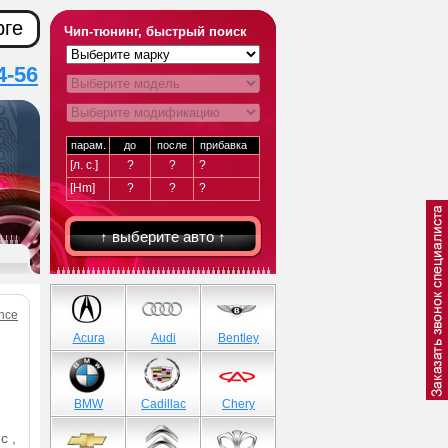
рге
Чип-тюнинг, быстрый поиск
4-56
парам.
до
после
прибавка
[л. с.]
?
?
?
[Hm]
?
?
?
↑ выберите авто ↑
ance
Acura
Audi
Bentley
BMW
Cadillac
Chery
с ,