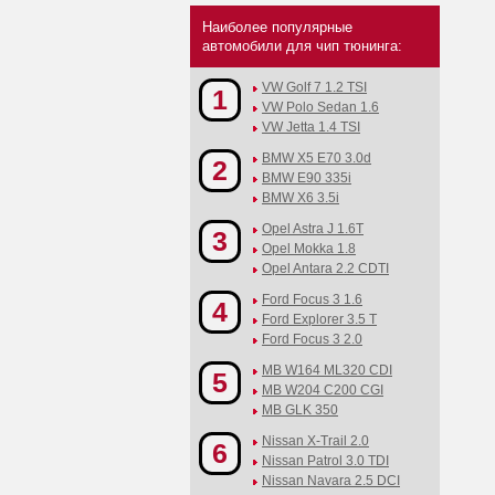
Наиболее популярные
автомобили для чип тюнинга:
VW Golf 7 1.2 TSI
1
VW Polo Sedan 1.6
VW Jetta 1.4 TSI
BMW X5 E70 3.0d
2
BMW E90 335i
BMW X6 3.5i
Opel Astra J 1.6T
3
Opel Mokka 1.8
Opel Antara 2.2 CDTI
Ford Focus 3 1.6
4
Ford Explorer 3.5 T
Ford Focus 3 2.0
MB W164 ML320 CDI
5
MB W204 C200 CGI
MB GLK 350
Nissan X-Trail 2.0
6
Nissan Patrol 3.0 TDI
Nissan Navara 2.5 DCI