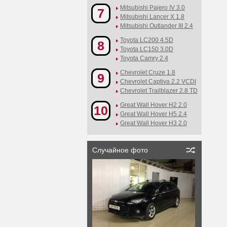
Mitsubishi Pajero IV 3.0
7
Mitsubishi Lancer X 1.8
Mitsubishi Outlander III 2.4
Toyota LC200 4.5D
8
Toyota LC150 3.0D
Toyota Camry 2.4
Chevrolet Cruze 1.8
9
Chevrolet Captiva 2.2 VCDI
Chevrolet Trailblazer 2.8 TD
Great Wall Hover H2 2.0
10
Great Wall Hover H5 2.4
Great Wall Hover H3 2.0
Случайное фото