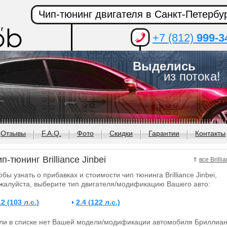
Чип-тюнинг двигателя в Санкт-Петербу
+7 (812)
999-3
Выделись
из потока!
Отзывы
F.A.Q.
Фото
Скидки
Гарантии
Контакты
п-тюнинг Brilliance Jinbei
⇑
все Brilli
обы узнать о прибавках и стоимости чип тюнинга Brilliance Jinbei,
жалуйста, выберите тип двигателя/модификацию Вашего авто:
.2 (103 л.с.)
2.4 (122 л.с.)
ли в списке нет Вашей модели/модификации автомобиля Бриллиан