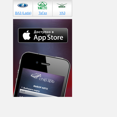
ВАЗ (Lada)
ТаГаз
УАЗ