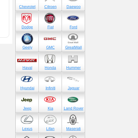
Chevrolet
Citroen
Daewoo
Dodge
Fiat
Ford
Geely
GMC
GreatWall
Haval
Honda
Hummer
Hyundai
Infiniti
Jaguar
Jeep
Kia
Land Rover
Lexus
Lifan
Maserati