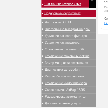
по
Чип-тюнинг катеров / яхт
во
сп
Подарочный сертификат
Хо
Чип тюнинг АКПП
+7
Чип тюнинг с выездом 'на дом'
Удаление сажевого фильтра
Удаление катализатора
Отключение системы EGR
Отключение мочевины AdBlue
Замер мощности автомобиля
Диагностика автомобиля
Ремонт блоков управления
Отключение иммобилайзера
Сброс ошибок AirBag / SRS
Раскодировка автомагнитол
Дополнительные услуги