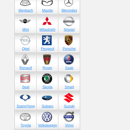
Maybach
Mazda
Mercedes
Mini
Mitsubishi
Nissan
Opel
Peugeot
Porsche
Renault
Rover
Saab
Seat
Skoda
Smart
SsangYong
Subaru
Suzuki
Toyota
Volkswagen
Volvo