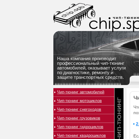
Наша компания производит
профессиональный чип-тюнинг
автомобилей, оказывает услуги
по диагностике, ремонту и
защите транспортных средств.
Чип-тюнинг автомобилей
Чи
Чип-тюнинг мотоциклов
Чт
Чип-тюнинг снегоходов
по
Чип-тюнинг грузовиков
2
Чип-тюнинг гидроциклов
Чип-тюнинг квадроциклов
Ес