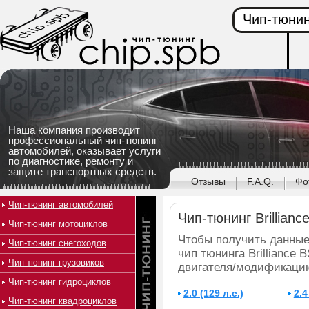
Чип-тюнин
Наша компания производит
профессиональный чип-тюнинг
автомобилей, оказывает услуги
по диагностике, ремонту и
защите транспортных средств.
Отзывы
F.A.Q.
Фо
Чип-тюнинг автомобилей
Чип-тюнинг Brillianc
Чип-тюнинг мотоциклов
Чтобы получить данные
Чип-тюнинг снегоходов
чип тюнинга Brilliance 
Чип-тюнинг грузовиков
двигателя/модификаци
Чип-тюнинг гидроциклов
2.0 (129 л.с.)
2.4
Чип-тюнинг квадроциклов