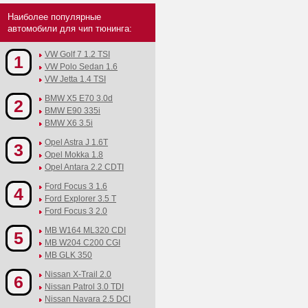
Наиболее популярные
автомобили для чип тюнинга:
VW Golf 7 1.2 TSI
1
VW Polo Sedan 1.6
VW Jetta 1.4 TSI
BMW X5 E70 3.0d
2
BMW E90 335i
BMW X6 3.5i
Opel Astra J 1.6T
3
Opel Mokka 1.8
Opel Antara 2.2 CDTI
Ford Focus 3 1.6
4
Ford Explorer 3.5 T
Ford Focus 3 2.0
MB W164 ML320 CDI
5
MB W204 C200 CGI
MB GLK 350
Nissan X-Trail 2.0
6
Nissan Patrol 3.0 TDI
Nissan Navara 2.5 DCI