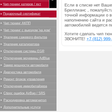
Чип-тюнинг катеров / яхт
Если в списке нет Ва
Бриллианс , пожалуйст
Подарочный сертификат
точной информации о в
наполнению сайта и ра
Чип тюнинг АКПП
автомобилей ведется п
Чип тюнинг с выездом 'на дом'
Хотите сделать чип тюни
Удаление сажевого фильтра
ЗВОНИТЕ!
+7 (812) 999
Удаление катализатора
Отключение системы EGR
Отключение мочевины AdBlue
Замер мощности автомобиля
Диагностика автомобиля
Ремонт блоков управления
Отключение иммобилайзера
Сброс ошибок AirBag / SRS
Раскодировка автомагнитол
Дополнительные услуги