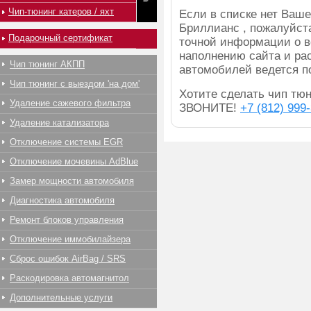
Чип-тюнинг катеров / яхт
Если в списке нет Ва
Бриллианс , пожалуйст
Подарочный сертификат
точной информации о в
наполнению сайта и ра
Чип тюнинг АКПП
автомобилей ведется п
Чип тюнинг с выездом 'на дом'
Хотите сделать чип тюни
Удаление сажевого фильтра
ЗВОНИТЕ!
+7 (812) 999
Удаление катализатора
Отключение системы EGR
Отключение мочевины AdBlue
Замер мощности автомобиля
Диагностика автомобиля
Ремонт блоков управления
Отключение иммобилайзера
Сброс ошибок AirBag / SRS
Раскодировка автомагнитол
Дополнительные услуги