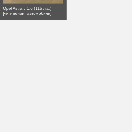
Opel Astra J 1.6 (115 л.с.)
[чип-тюнинг автомобиля]