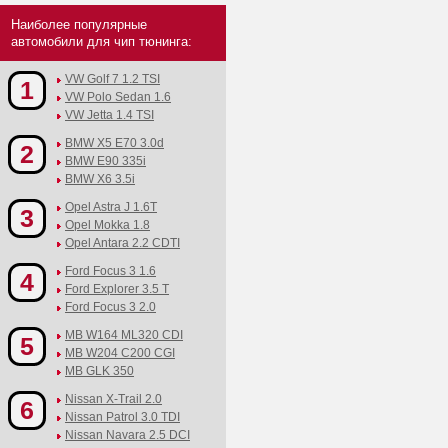
Наиболее популярные
автомобили для чип тюнинга:
VW Golf 7 1.2 TSI
1
VW Polo Sedan 1.6
VW Jetta 1.4 TSI
BMW X5 E70 3.0d
2
BMW E90 335i
BMW X6 3.5i
Opel Astra J 1.6T
3
Opel Mokka 1.8
Opel Antara 2.2 CDTI
Ford Focus 3 1.6
4
Ford Explorer 3.5 T
Ford Focus 3 2.0
MB W164 ML320 CDI
5
MB W204 C200 CGI
MB GLK 350
Nissan X-Trail 2.0
6
Nissan Patrol 3.0 TDI
Nissan Navara 2.5 DCI