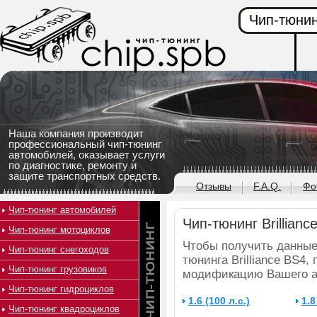
Чип-тюнин
Наша компания производит
профессиональный чип-тюнинг
автомобилей, оказывает услуги
по диагностике, ремонту и
защите транспортных средств.
Отзывы
F.A.Q.
Фо
Чип-тюнинг автомобилей
Чип-тюнинг Brillianc
Чип-тюнинг мотоциклов
Чтобы получить данные
Чип-тюнинг снегоходов
тюнинга Brilliance BS4,
Чип-тюнинг грузовиков
модификацию Вашего а
Чип-тюнинг гидроциклов
1.6 (100 л.с.)
1.8
Чип-тюнинг квадроциклов