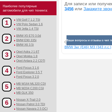
Для записи или получ
Наиболее популярные
3456
или
Закажите звон
автомобили для чип тюнинга:
VW Golf 7 1.2 TSI
1
VW Polo Sedan 1.6
VW Jetta 1.4 TSI
BMW X5 E70 3.0d
2
BMW E90 335i
Ваши вопросы и отзывы о чип т
Смотрите прибавки для раз
BMW X6 3.5i
BMW 3er (E46) M3 (343 л.с.)
Opel Astra J 1.6T
3
Opel Mokka 1.8
Opel Antara 2.2 CDTI
Ford Focus 3 1.6
4
Ford Explorer 3.5 T
Ford Focus 3 2.0
MB W164 ML320 CDI
5
MB W204 C200 CGI
MB GLK 350
Nissan X-Trail 2.0
6
Nissan Patrol 3.0 TDI
Nissan Navara 2.5 DCI