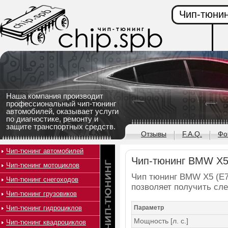
Чип-тюнин
Наша компания производит
профессиональный чип-тюнинг
автомобилей, оказывает услуги
по диагностике, ремонту и
защите транспортных средств.
Отзывы
F.A.Q.
Фо
Чип-тюнинг автомобилей
Чип-тюнинг BMW X5 (
Чип-тюнинг мотоциклов
Чип тюнинг BMW X5 (E70)
Чип-тюнинг снегоходов
позволяет получить сл
Чип-тюнинг грузовиков
Чип-тюнинг гидроциклов
Параметр
Мощность [л. с.]
Чип-тюнинг квадроциклов