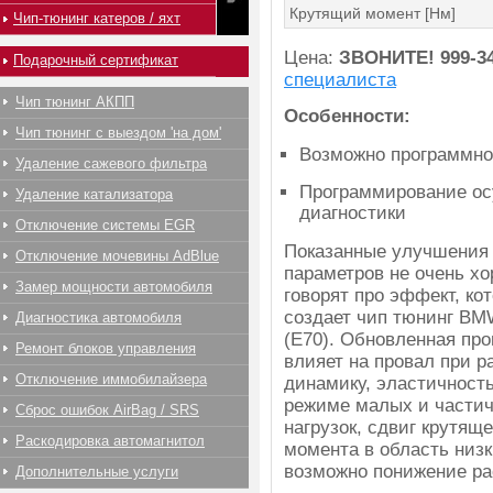
Крутящий момент [Нм]
Чип-тюнинг катеров / яхт
Цена:
ЗВОНИТЕ!
999-3
Подарочный сертификат
специалиста
Чип тюнинг АКПП
Особенности:
Чип тюнинг с выездом 'на дом'
Возможно программно
Удаление сажевого фильтра
Программирование ос
Удаление катализатора
диагностики
Отключение системы EGR
Показанные улучшения
Отключение мочевины AdBlue
параметров не очень х
Замер мощности автомобиля
говорят про эффект, ко
создает чип тюнинг BM
Диагностика автомобиля
(E70). Обновленная пр
Ремонт блоков управления
влияет на провал при ра
Отключение иммобилайзера
динамику, эластичность
режиме малых и части
Сброс ошибок AirBag / SRS
нагрузок, сдвиг крутяще
Раскодировка автомагнитол
момента в область низк
возможно понижение ра
Дополнительные услуги