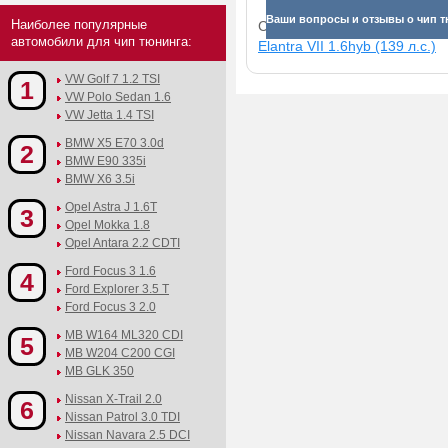
Ваши вопросы и отзывы о чип т
Наиболее популярные
Смотрите прибавки для раз
автомобили для чип тюнинга:
Elantra VII 1.6hyb (139 л.с.)
VW Golf 7 1.2 TSI
1
VW Polo Sedan 1.6
VW Jetta 1.4 TSI
BMW X5 E70 3.0d
2
BMW E90 335i
BMW X6 3.5i
Opel Astra J 1.6T
3
Opel Mokka 1.8
Opel Antara 2.2 CDTI
Ford Focus 3 1.6
4
Ford Explorer 3.5 T
Ford Focus 3 2.0
MB W164 ML320 CDI
5
MB W204 C200 CGI
MB GLK 350
Nissan X-Trail 2.0
6
Nissan Patrol 3.0 TDI
Nissan Navara 2.5 DCI