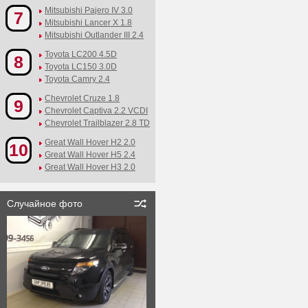
Mitsubishi Pajero IV 3.0
7
Mitsubishi Lancer X 1.8
Mitsubishi Outlander III 2.4
Toyota LC200 4.5D
8
Toyota LC150 3.0D
Toyota Camry 2.4
Chevrolet Cruze 1.8
9
Chevrolet Captiva 2.2 VCDI
Chevrolet Trailblazer 2.8 TD
Great Wall Hover H2 2.0
10
Great Wall Hover H5 2.4
Great Wall Hover H3 2.0
Случайное фото