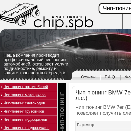
Чип-тюнин
Наша компания производит
профессиональный чип-тюнинг
автомобилей, оказывает услуги
по диагностике, ремонту и
защите транспортных средств.
Отзывы
F.A.Q.
Фо
Чип-тюнинг автомобилей
Чип-тюнинг BMW 7er 
Чип-тюнинг мотоциклов
л.с.)
Чип-тюнинг снегоходов
Чип тюнинг BMW 7er (E38
Чип-тюнинг грузовиков
позволяет получить сл
Чип-тюнинг гидроциклов
Параметр
Чип-тюнинг квадроциклов