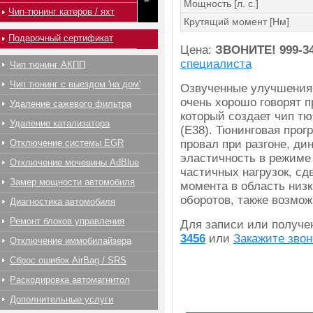
Мощность [л. с.]
Чип-тюнинг катеров / яхт
Крутящий момент [Нм]
Подарочный сертификат
Цена:
ЗВОНИТЕ!
999-3
специалиста
Чип тюнинг АКПП
Чип тюнинг с выездом 'на дом'
Озвученные улучшения
очень хорошо говорят п
Удаление сажевого фильтра
который создает чип т
Удаление катализатора
(E38). Тюнинговая прог
Отключение системы EGR
провал при разгоне, ди
эластичность в режиме
Отключение мочевины AdBlue
частичных нагрузок, сд
Замер мощности автомобиля
момента в область низк
оборотов, также возмож
Диагностика автомобиля
Ремонт блоков управления
Для записи или получ
3456
или
Закажите звон
Отключение иммобилайзера
Сброс ошибок AirBag / SRS
Раскодировка автомагнитол
Дополнительные услуги