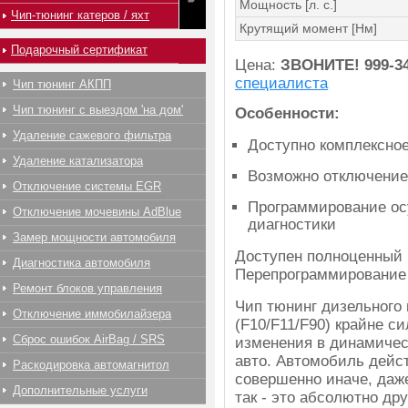
Мощность [л. с.]
Чип-тюнинг катеров / яхт
Крутящий момент [Нм]
Подарочный сертификат
Цена:
ЗВОНИТЕ!
999-3
специалиста
Чип тюнинг АКПП
Чип тюнинг с выездом 'на дом'
Особенности:
Удаление сажевого фильтра
Доступно комплексно
Удаление катализатора
Возможно отключение
Отключение системы EGR
Программирование ос
Отключение мочевины AdBlue
диагностики
Замер мощности автомобиля
Доступен полноценный ч
Диагностика автомобиля
Перепрограммирование 
Ремонт блоков управления
Чип тюнинг дизельного
Отключение иммобилайзера
(F10/F11/F90) крайне с
Сброс ошибок AirBag / SRS
изменения в динамичес
авто. Автомобиль дейс
Раскодировка автомагнитол
совершенно иначе, даж
Дополнительные услуги
так - это абсолютно др