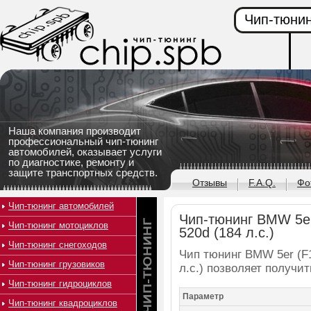
Чип-тюнин
Наша компания производит
профессиональный чип-тюнинг
автомобилей, оказывает услуги
по диагностике, ремонту и
защите транспортных средств.
Отзывы
F.A.Q.
Фо
Чип-тюнинг автомобилей
Чип-тюнинг BMW 5er
Чип-тюнинг мотоциклов
520d (184 л.с.)
Чип-тюнинг снегоходов
Чип тюнинг BMW 5er (F1
Чип-тюнинг грузовиков
л.с.) позволяет получи
Чип-тюнинг гидроциклов
Параметр
Чип-тюнинг квадроциклов