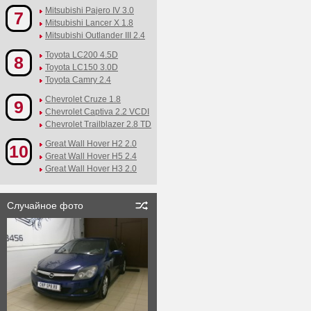
Mitsubishi Pajero IV 3.0
7
Mitsubishi Lancer X 1.8
Mitsubishi Outlander III 2.4
Toyota LC200 4.5D
8
Toyota LC150 3.0D
Toyota Camry 2.4
Chevrolet Cruze 1.8
9
Chevrolet Captiva 2.2 VCDI
Chevrolet Trailblazer 2.8 TD
Great Wall Hover H2 2.0
10
Great Wall Hover H5 2.4
Great Wall Hover H3 2.0
Случайное фото