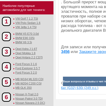
. Большой прирост мощ
Наиболее популярные
крутящего момента на в
автомобили для чип тюнинга:
эластичность, полное 
провалов при наборе ск
VW Golf 7 1.2 TSI
1
низких оборотах, четко
VW Polo Sedan 1.6
расхода топлива - вот
VW Jetta 1.4 TSI
дизельного двигателя 
BMW X5 E70 3.0d
2
BMW E90 335i
BMW X6 3.5i
Для записи или получ
Opel Astra J 1.6T
3
3456
или
Закажите звон
Opel Mokka 1.8
Opel Antara 2.2 CDTI
Ford Focus 3 1.6
4
Ford Explorer 3.5 T
Ford Focus 3 2.0
MB W164 ML320 CDI
5
Ваши вопросы и отзывы о чип тю
Смотрите прибавки для раз
MB W204 C200 CGI
6er (G32) 630i (249 л.с.)
MB GLK 350
Nissan X-Trail 2.0
6
Nissan Patrol 3.0 TDI
Nissan Navara 2.5 DCI