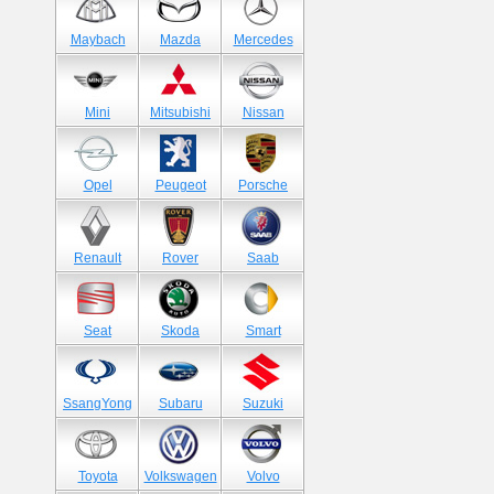
Maybach
Mazda
Mercedes
Mini
Mitsubishi
Nissan
Opel
Peugeot
Porsche
Renault
Rover
Saab
Seat
Skoda
Smart
SsangYong
Subaru
Suzuki
Toyota
Volkswagen
Volvo