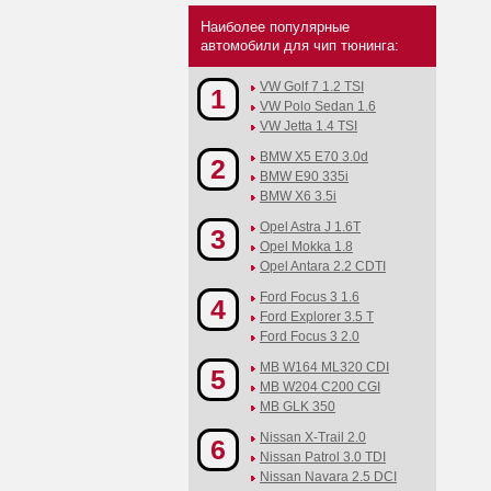
Наиболее популярные
автомобили для чип тюнинга:
VW Golf 7 1.2 TSI
1
VW Polo Sedan 1.6
VW Jetta 1.4 TSI
BMW X5 E70 3.0d
2
BMW E90 335i
BMW X6 3.5i
Opel Astra J 1.6T
3
Opel Mokka 1.8
Opel Antara 2.2 CDTI
Ford Focus 3 1.6
4
Ford Explorer 3.5 T
Ford Focus 3 2.0
MB W164 ML320 CDI
5
MB W204 C200 CGI
MB GLK 350
Nissan X-Trail 2.0
6
Nissan Patrol 3.0 TDI
Nissan Navara 2.5 DCI