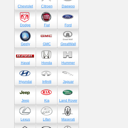
Chevrolet
Citroen
Daewoo
Dodge
Fiat
Ford
Geely
GMC
GreatWall
Haval
Honda
Hummer
Hyundai
Infiniti
Jaguar
Jeep
Kia
Land Rover
Lexus
Lifan
Maserati