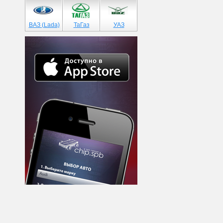
ВАЗ (Lada)
ТаГаз
УАЗ