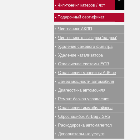
Чип-тюнинг катеров / яхт
Подарочный сертификат
Чип тюнинг АКПП
Чип тюнинг с выездом 'на дом'
Удаление сажевого фильтра
Удаление катализатора
Отключение системы EGR
Отключение мочевины AdBlue
Замер мощности автомобиля
Диагностика автомобиля
Ремонт блоков управления
Отключение иммобилайзера
Сброс ошибок AirBag / SRS
Раскодировка автомагнитол
Дополнительные услуги