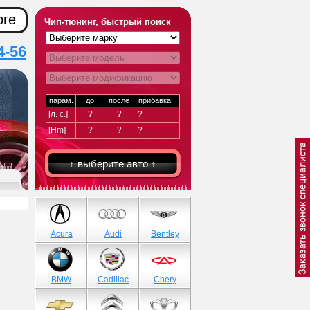
рге
Чип-тюнинг, быстрый поиск
4-56
парам.
до
после
прибавка
[л. с.]
?
?
?
[Hm]
?
?
?
↑ выберите авто ↑
Acura
Audi
Bentley
BMW
Cadillac
Chery