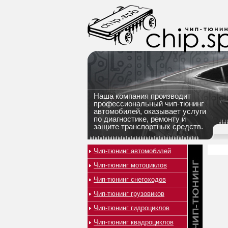
Наша компания производит
профессиональный чип-тюнинг
автомобилей, оказывает услуги
по диагностике, ремонту и
защите транспортных средств.
Чип-тюнинг автомобилей
Чип-тюнинг мотоциклов
Чип-тюнинг снегоходов
Чип-тюнинг грузовиков
Чип-тюнинг гидроциклов
Чип-тюнинг квадроциклов