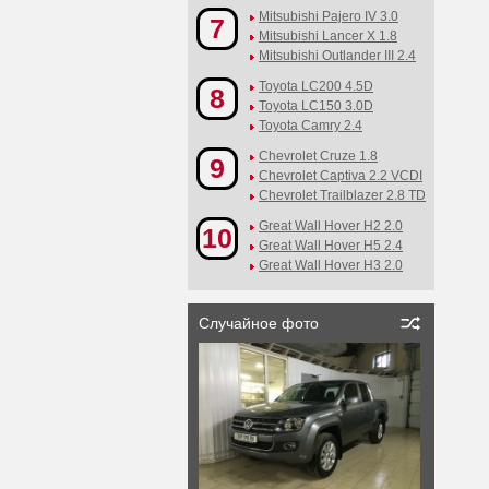
Mitsubishi Pajero IV 3.0
7
Mitsubishi Lancer X 1.8
Mitsubishi Outlander III 2.4
Toyota LC200 4.5D
8
Toyota LC150 3.0D
Toyota Camry 2.4
Chevrolet Cruze 1.8
9
Chevrolet Captiva 2.2 VCDI
Chevrolet Trailblazer 2.8 TD
Great Wall Hover H2 2.0
10
Great Wall Hover H5 2.4
Great Wall Hover H3 2.0
Случайное фото