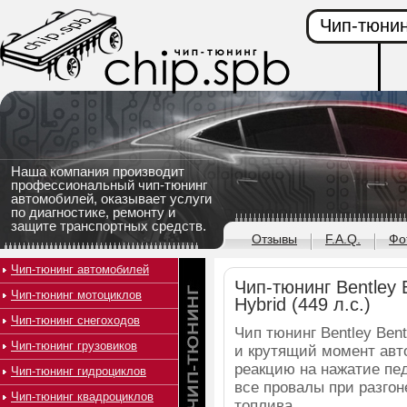
Чип-тюнин
Наша компания производит
профессиональный чип-тюнинг
автомобилей, оказывает услуги
по диагностике, ремонту и
защите транспортных средств.
Отзывы
F.A.Q.
Фо
Чип-тюнинг автомобилей
Чип-тюнинг Bentley 
Чип-тюнинг мотоциклов
Hybrid (449 л.с.)
Чип-тюнинг снегоходов
Чип тюнинг Bentley Ben
Чип-тюнинг грузовиков
и крутящий момент авт
реакцию на нажатие пед
Чип-тюнинг гидроциклов
все провалы при разго
Чип-тюнинг квадроциклов
топлива.