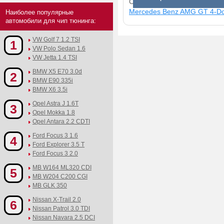
Смотрите прибавки для раз
Mercedes Benz AMG GT 4-Doo
Наиболее популярные
автомобили для чип тюнинга:
VW Golf 7 1.2 TSI
1
VW Polo Sedan 1.6
VW Jetta 1.4 TSI
BMW X5 E70 3.0d
2
BMW E90 335i
BMW X6 3.5i
Opel Astra J 1.6T
3
Opel Mokka 1.8
Opel Antara 2.2 CDTI
Ford Focus 3 1.6
4
Ford Explorer 3.5 T
Ford Focus 3 2.0
MB W164 ML320 CDI
5
MB W204 C200 CGI
MB GLK 350
Nissan X-Trail 2.0
6
Nissan Patrol 3.0 TDI
Nissan Navara 2.5 DCI