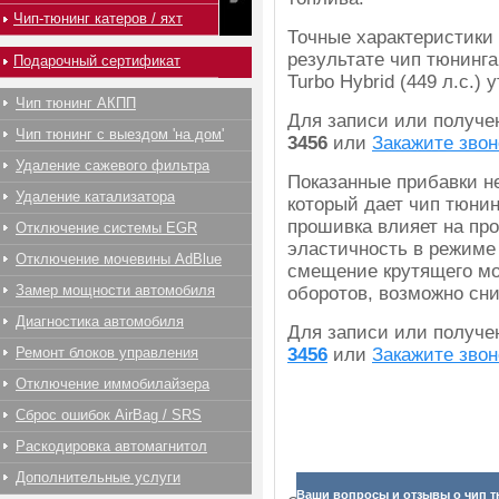
Чип-тюнинг катеров / яхт
Точные характеристики
результате чип тюнинга
Подарочный сертификат
Turbo Hybrid (449 л.с.)
Чип тюнинг АКПП
Для записи или получ
Чип тюнинг с выездом 'на дом'
3456
или
Закажите звон
Удаление сажевого фильтра
Показанные прибавки н
Удаление катализатора
который дает чип тюнин
прошивка влияет на про
Отключение системы EGR
эластичность в режиме
Отключение мочевины AdBlue
смещение крутящего мо
Замер мощности автомобиля
оборотов, возможно сн
Диагностика автомобиля
Для записи или получ
Ремонт блоков управления
3456
или
Закажите звон
Отключение иммобилайзера
Сброс ошибок AirBag / SRS
Раскодировка автомагнитол
Дополнительные услуги
Ваши вопросы и отзывы о чип т