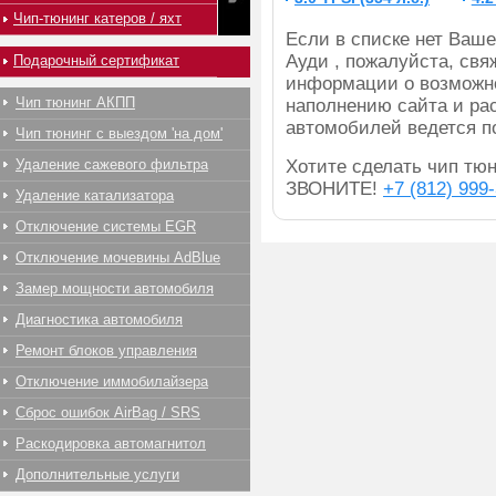
Чип-тюнинг катеров / яхт
Если в списке нет Ва
Ауди , пожалуйста, свя
Подарочный сертификат
информации о возможно
Чип тюнинг АКПП
наполнению сайта и ра
автомобилей ведется п
Чип тюнинг с выездом 'на дом'
Удаление сажевого фильтра
Хотите сделать чип тюн
ЗВОНИТЕ!
+7 (812) 999
Удаление катализатора
Отключение системы EGR
Отключение мочевины AdBlue
Замер мощности автомобиля
Диагностика автомобиля
Ремонт блоков управления
Отключение иммобилайзера
Сброс ошибок AirBag / SRS
Раскодировка автомагнитол
Дополнительные услуги