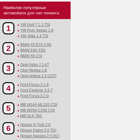
Наиболее популярные
автомобили для чип тюнинга:
VW Golf 7 1.2 TSI
1
VW Polo Sedan 1.6
VW Jetta 1.4 TSI
BMW X5 E70 3.0d
2
BMW E90 335i
BMW X6 3.5i
Opel Astra J 1.6T
3
Opel Mokka 1.8
Opel Antara 2.2 CDTI
Ford Focus 3 1.6
4
Ford Explorer 3.5 T
Ford Focus 3 2.0
MB W164 ML320 CDI
5
MB W204 C200 CGI
MB GLK 350
Nissan X-Trail 2.0
6
Nissan Patrol 3.0 TDI
Nissan Navara 2.5 DCI