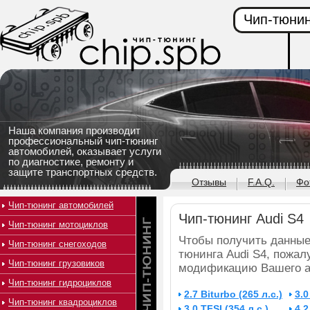
Чип-тюнин
Наша компания производит
профессиональный чип-тюнинг
автомобилей, оказывает услуги
по диагностике, ремонту и
защите транспортных средств.
Отзывы
F.A.Q.
Фо
Чип-тюнинг автомобилей
Чип-тюнинг Audi S4
Чип-тюнинг мотоциклов
Чтобы получить данные
Чип-тюнинг снегоходов
тюнинга Audi S4, пожал
Чип-тюнинг грузовиков
модификацию Вашего а
Чип-тюнинг гидроциклов
2.7 Biturbo (265 л.с.)
3.0
Чип-тюнинг квадроциклов
3.0 TFSI (354 л.с.)
4.2