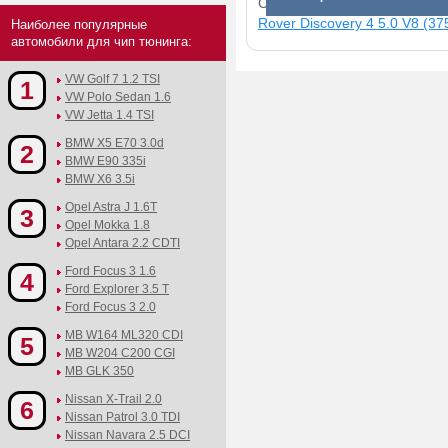
Смотрите прибавки для раз
Rover Discovery 4 5.0 V8 (375
Наиболее популярные
автомобили для чип тюнинга:
VW Golf 7 1.2 TSI
1
VW Polo Sedan 1.6
VW Jetta 1.4 TSI
BMW X5 E70 3.0d
2
BMW E90 335i
BMW X6 3.5i
Opel Astra J 1.6T
3
Opel Mokka 1.8
Opel Antara 2.2 CDTI
Ford Focus 3 1.6
4
Ford Explorer 3.5 T
Ford Focus 3 2.0
MB W164 ML320 CDI
5
MB W204 C200 CGI
MB GLK 350
Nissan X-Trail 2.0
6
Nissan Patrol 3.0 TDI
Nissan Navara 2.5 DCI