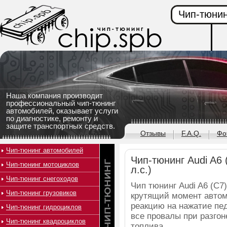
Чип-тюнин
Наша компания производит
профессиональный чип-тюнинг
автомобилей, оказывает услуги
по диагностике, ремонту и
защите транспортных средств.
Отзывы
F.A.Q.
Фо
Чип-тюнинг автомобилей
Чип-тюнинг Audi A6 
Чип-тюнинг мотоциклов
л.с.)
Чип-тюнинг снегоходов
Чип тюнинг Audi A6 (C7
Чип-тюнинг грузовиков
крутящий момент автом
реакцию на нажатие пед
Чип-тюнинг гидроциклов
все провалы при разго
Чип-тюнинг квадроциклов
топлива.