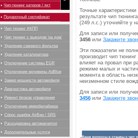
Чип-тюнинг катеров / яхт
Точные характеристики
результате чип тюнинга 
Подарочный сертификат
(249 л.с.) уточняйте у
Чип тюнинг АКПП
Для записи или получ
Чип тюнинг с выездом 'на дом'
3456
или
Закажите звон
Удаление сажевого фильтра
Эти показатели не полн
Удаление катализатора
производит чип тюнинг 
влияет на провал при р
Отключение системы EGR
режиме малых и частичн
Отключение мочевины AdBlue
момента в область низк
Замер мощности автомобиля
неизменном стиле вожд
Диагностика автомобиля
Для записи или получ
Ремонт блоков управления
3456
или
Закажите звон
Отключение иммобилайзера
Сброс ошибок AirBag / SRS
Раскодировка автомагнитол
Дополнительные услуги
Ваши вопросы и отзывы о чип тю