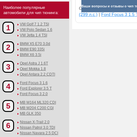
Ваши вопросы и отзывы о чип тю
Наиболее популярные
Смотрите прибавки для раз
автомобили для чип тюнинга:
(299 л.с.)
|
Ford Focus 3 1.5 T
VW Golf 7 1.2 TSI
1
VW Polo Sedan 1.6
VW Jetta 1.4 TSI
BMW X5 E70 3.0d
2
BMW E90 335i
BMW X6 3.5i
Opel Astra J 1.6T
3
Opel Mokka 1.8
Opel Antara 2.2 CDTI
Ford Focus 3 1.6
4
Ford Explorer 3.5 T
Ford Focus 3 2.0
MB W164 ML320 CDI
5
MB W204 C200 CGI
MB GLK 350
Nissan X-Trail 2.0
6
Nissan Patrol 3.0 TDI
Nissan Navara 2.5 DCI