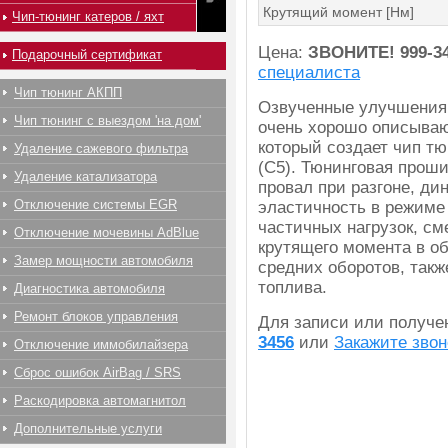
Крутящий момент [Нм]
Чип-тюнинг катеров / яхт
Цена:
ЗВОНИТЕ!
999-3
Подарочный сертификат
специалиста
Чип тюнинг АКПП
Озвученные улучшения
Чип тюнинг с выездом 'на дом'
очень хорошо описываю
который создает чип тю
Удаление сажевого фильтра
(C5). Тюнинговая проши
Удаление катализатора
провал при разгоне, ди
Отключение системы EGR
эластичность в режиме
частичных нагрузок, с
Отключение мочевины AdBlue
крутящего момента в об
Замер мощности автомобиля
средних оборотов, так
топлива.
Диагностика автомобиля
Ремонт блоков управления
Для записи или получ
3456
или
Закажите звон
Отключение иммобилайзера
Сброс ошибок AirBag / SRS
Раскодировка автомагнитол
Дополнительные услуги