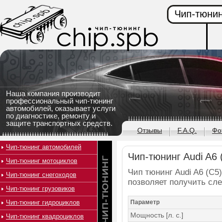
Чип-тюнин
Наша компания производит
профессиональный чип-тюнинг
автомобилей, оказывает услуги
по диагностике, ремонту и
защите транспортных средств.
Отзывы
F.A.Q.
Фо
Чип-тюнинг автомобилей
Чип-тюнинг Audi A6 (
Чип-тюнинг мотоциклов
Чип тюнинг Audi A6 (C5)
Чип-тюнинг снегоходов
позволяет получить сл
Чип-тюнинг грузовиков
Чип-тюнинг гидроциклов
Параметр
Мощность [л. с.]
Чип-тюнинг квадроциклов