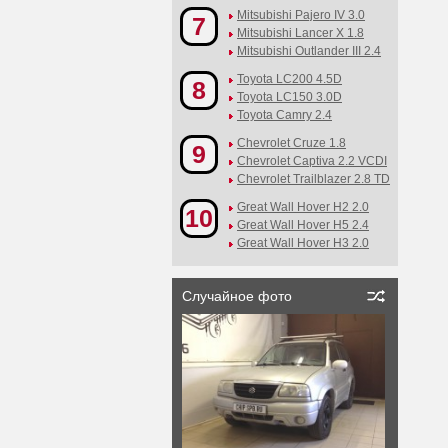
Mitsubishi Pajero IV 3.0
7
Mitsubishi Lancer X 1.8
Mitsubishi Outlander III 2.4
Toyota LC200 4.5D
8
Toyota LC150 3.0D
Toyota Camry 2.4
Chevrolet Cruze 1.8
9
Chevrolet Captiva 2.2 VCDI
Chevrolet Trailblazer 2.8 TD
Great Wall Hover H2 2.0
10
Great Wall Hover H5 2.4
Great Wall Hover H3 2.0
Случайное фото