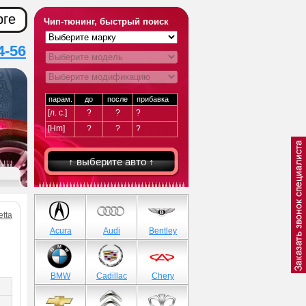
рге
Чип-тюнинг, быстрый поиск
4-56
парам.
до
после
прибавка
[л. с.]
?
?
?
[Hm]
?
?
?
↑ выберите авто ↑
etta
Acura
Audi
Bentley
BMW
Cadillac
Chery
)