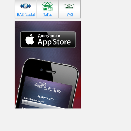
ВАЗ (Lada)
ТаГаз
УАЗ