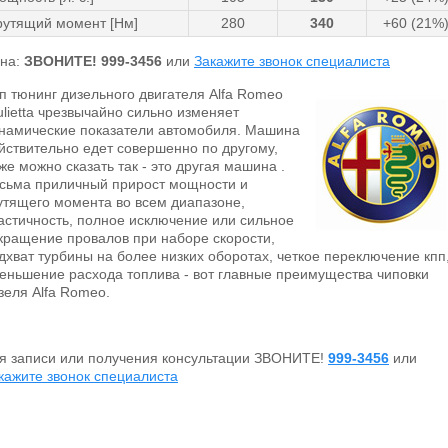
рутящий момент [Нм]
280
340
+60 (21%
на:
ЗВОНИТЕ!
999-3456
или
Закажите звонок специалиста
п тюнинг дизельного двигателя Alfa Romeo
ulietta чрезвычайно сильно изменяет
намические показатели автомобиля. Машина
йствительно едет совершенно по другому,
же можно сказать так - это другая машина .
сьма приличный прирост мощности и
утящего момента во всем диапазоне,
астичность, полное исключение или сильное
кращение провалов при наборе скорости,
дхват турбины на более низких оборотах, четкое переключение кпп
еньшение расхода топлива - вот главные преимущества чиповки
зеля Alfa Romeo.
я записи или получения консультации ЗВОНИТЕ!
999-3456
или
кажите звонок специалиста