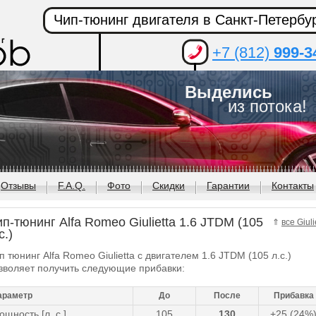
Чип-тюнинг двигателя в Санкт-Петербу
+7 (812)
999-3
Выделись
из потока!
Отзывы
F.A.Q.
Фото
Скидки
Гарантии
Контакты
п-тюнинг Alfa Romeo Giulietta 1.6 JTDM (105
⇑
все Giuli
с.)
п тюнинг Alfa Romeo Giulietta с двигателем 1.6 JTDM (105 л.с.)
зволяет получить следующие прибавки:
араметр
До
После
Прибавка
ощность [л. с.]
105
130
+25 (24%