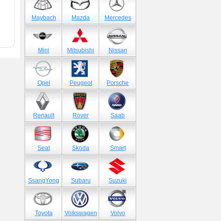
Maybach
Mazda
Mercedes
Mini
Mitsubishi
Nissan
Opel
Peugeot
Porsche
Renault
Rover
Saab
Seat
Skoda
Smart
SsangYong
Subaru
Suzuki
Toyota
Volkswagen
Volvo