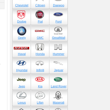
)
Chevrolet
Citroen
Daewoo
Dodge
Fiat
Ford
Geely
GMC
GreatWall
Haval
Honda
Hummer
,
Hyundai
Infiniti
Jaguar
Jeep
Kia
Land Rover
Lexus
Lifan
Maserati