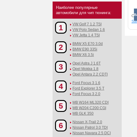
Наиболее популярные
автомобили для чип тюнинга:
В
См
Saf
VW Golf 7 1.2 TSI
1
VW Polo Sedan 1.6
VW Jetta 1.4 TSI
BMW X5 E70 3.0d
2
BMW E90 335i
BMW X6 3.5i
Opel Astra J 1.6T
3
Opel Mokka 1.8
Opel Antara 2.2 CDTI
Ford Focus 3 1.6
4
Ford Explorer 3.5 T
Ford Focus 3 2.0
MB W164 ML320 CDI
5
MB W204 C200 CGI
MB GLK 350
Nissan X-Trail 2.0
6
Nissan Patrol 3.0 TDI
Nissan Navara 2.5 DCI