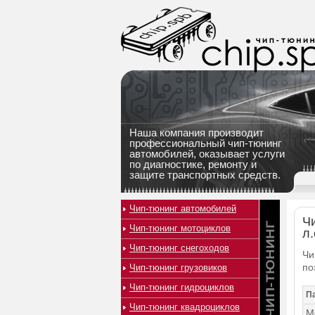
Наша компания производит
профессиональный чип-тюнинг
автомобилей, оказывает услуги
по диагностике, ремонту и
защите транспортных средств.
Чип-тюнинг автомобилей
Чи
Чип-тюнинг мотоциклов
л.
Чип-тюнинг снегоходов
Чи
по
Чип-тюнинг грузовиков
Чип-тюнинг гидроциклов
П
Чип-тюнинг квадроциклов
М