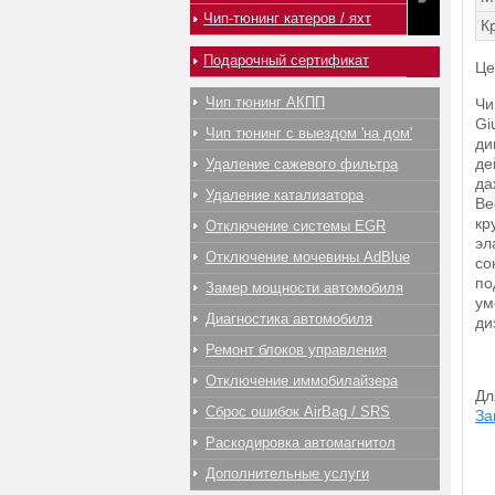
Чип-тюнинг катеров / яхт
К
Подарочный сертификат
Це
Чип тюнинг АКПП
Чи
Gi
Чип тюнинг с выездом 'на дом'
ди
де
Удаление сажевого фильтра
да
Удаление катализатора
Ве
кр
Отключение системы EGR
эл
Отключение мочевины AdBlue
со
по
Замер мощности автомобиля
ум
Диагностика автомобиля
ди
Ремонт блоков управления
Отключение иммобилайзера
Дл
Сброс ошибок AirBag / SRS
За
Раскодировка автомагнитол
Дополнительные услуги