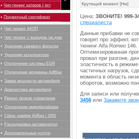
Крутящий момент [Нм]
Чип-тюнинг катеров / яхт
Цена:
ЗВОНИТЕ!
999-3
Подарочный сертификат
специалиста
Чип тюнинг АКПП
Данные прибавки не со
Чип тюнинг с выездом 'на дом'
говорят про эффект, ко
тюнинг Alfa Romeo 146.
Удаление сажевого фильтра
Оптимизированная прог
Удаление катализатора
провал при разгоне, ди
Отключение системы EGR
эластичность в режиме
частичных нагрузок, сд
Отключение мочевины AdBlue
момента в область низк
Замер мощности автомобиля
оборотов, возможно по
Диагностика автомобиля
Для записи или получ
Ремонт блоков управления
3456
или
Закажите звон
Отключение иммобилайзера
Сброс ошибок AirBag / SRS
Раскодировка автомагнитол
Дополнительные услуги