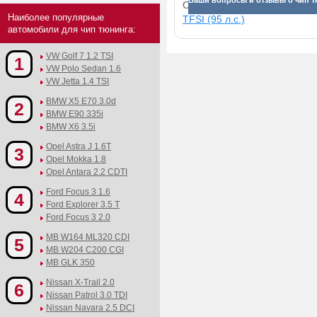
Ваши вопросы и отзывы о чип т
Смотрите прибавки для раз
Наиболее популярные
TFSI (95 л.с.)
автомобили для чип тюнинга:
VW Golf 7 1.2 TSI
1
VW Polo Sedan 1.6
VW Jetta 1.4 TSI
BMW X5 E70 3.0d
2
BMW E90 335i
BMW X6 3.5i
Opel Astra J 1.6T
3
Opel Mokka 1.8
Opel Antara 2.2 CDTI
Ford Focus 3 1.6
4
Ford Explorer 3.5 T
Ford Focus 3 2.0
MB W164 ML320 CDI
5
MB W204 C200 CGI
MB GLK 350
Nissan X-Trail 2.0
6
Nissan Patrol 3.0 TDI
Nissan Navara 2.5 DCI