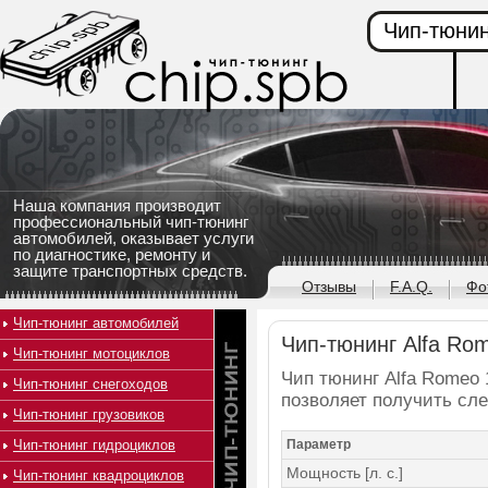
Чип-тюнин
Наша компания производит
профессиональный чип-тюнинг
автомобилей, оказывает услуги
по диагностике, ремонту и
защите транспортных средств.
Отзывы
F.A.Q.
Фо
Чип-тюнинг автомобилей
Чип-тюнинг Alfa Rom
Чип-тюнинг мотоциклов
Чип тюнинг Alfa Romeo 1
Чип-тюнинг снегоходов
позволяет получить сл
Чип-тюнинг грузовиков
Чип-тюнинг гидроциклов
Параметр
Мощность [л. с.]
Чип-тюнинг квадроциклов