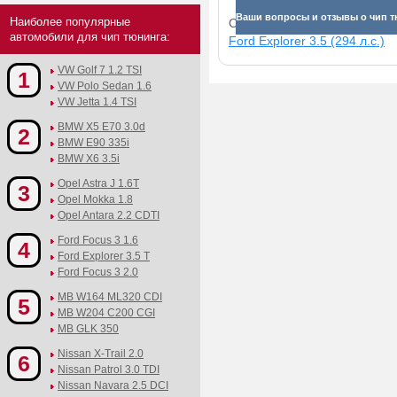
Ваши вопросы и отзывы о чип т
Наиболее популярные
Смотрите прибавки для раз
автомобили для чип тюнинга:
Ford Explorer 3.5 (294 л.с.)
VW Golf 7 1.2 TSI
1
VW Polo Sedan 1.6
VW Jetta 1.4 TSI
BMW X5 E70 3.0d
2
BMW E90 335i
BMW X6 3.5i
Opel Astra J 1.6T
3
Opel Mokka 1.8
Opel Antara 2.2 CDTI
Ford Focus 3 1.6
4
Ford Explorer 3.5 T
Ford Focus 3 2.0
MB W164 ML320 CDI
5
MB W204 C200 CGI
MB GLK 350
Nissan X-Trail 2.0
6
Nissan Patrol 3.0 TDI
Nissan Navara 2.5 DCI