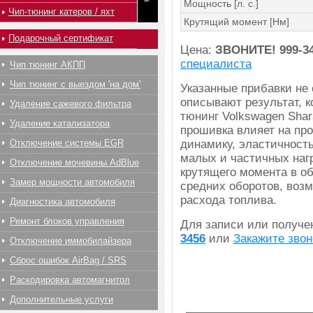
Мощность [л. с.]
Чип-тюнинг катеров / яхт
Крутящий момент [Нм]
Подарочный сертификат
Цена:
ЗВОНИТЕ!
999-3
специалиста
Чип тюнинг АКПП
Чип тюнинг с выездом 'на дом'
Указанные прибавки не
описывают результат, к
Удаление сажевого фильтра
тюнинг Volkswagen Sha
Удаление катализатора
прошивка влияет на про
Отключение системы EGR
динамику, эластичност
малых и частичных наг
Отключение мочевины AdBlue
крутящего момента в об
Замер мощности автомобиля
средних оборотов, воз
расхода топлива.
Диагностика автомобиля
Ремонт блоков управления
Для записи или получ
3456
или
Закажите звон
Отключение иммобилайзера
Сброс ошибок AirBag / SRS
Раскодировка автомагнитол
Дополнительные услуги