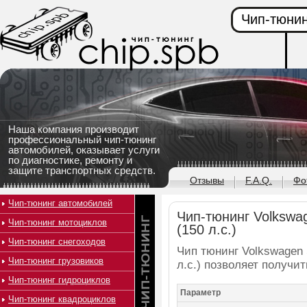
Чип-тюнин
Наша компания производит
профессиональный чип-тюнинг
автомобилей, оказывает услуги
по диагностике, ремонту и
защите транспортных средств.
Отзывы
F.A.Q.
Фо
Чип-тюнинг автомобилей
Чип-тюнинг Volkswag
Чип-тюнинг мотоциклов
(150 л.с.)
Чип-тюнинг снегоходов
Чип тюнинг Volkswagen 
Чип-тюнинг грузовиков
л.с.) позволяет получи
Чип-тюнинг гидроциклов
Параметр
Чип-тюнинг квадроциклов