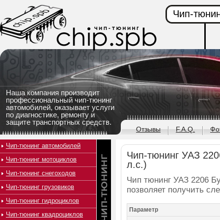
Чип-тюнин
Наша компания производит
профессиональный чип-тюнинг
автомобилей, оказывает услуги
по диагностике, ремонту и
защите транспортных средств.
Отзывы
F.A.Q.
Фо
Чип-тюнинг автомобилей
Чип-тюнинг УАЗ 2206
Чип-тюнинг мотоциклов
л.с.)
Чип-тюнинг снегоходов
Чип тюнинг УАЗ 2206 Бух
Чип-тюнинг грузовиков
позволяет получить сл
Чип-тюнинг гидроциклов
Параметр
Чип-тюнинг квадроциклов