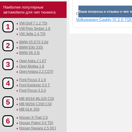
Наиболее популярные
Ваши вопросы и отзывы о чип т
автомобили для чип тюнинга:
Смотрите прибавки для раз
Volkswagen Caddy IV 2.0 TDI 
VW Golf 7 1.2 TSI
1
VW Polo Sedan 1.6
VW Jetta 1.4 TSI
BMW X5 E70 3.0d
2
BMW E90 335i
BMW X6 3.5i
Opel Astra J 1.6T
3
Opel Mokka 1.8
Opel Antara 2.2 CDTI
Ford Focus 3 1.6
4
Ford Explorer 3.5 T
Ford Focus 3 2.0
MB W164 ML320 CDI
5
MB W204 C200 CGI
MB GLK 350
Nissan X-Trail 2.0
6
Nissan Patrol 3.0 TDI
Nissan Navara 2.5 DCI