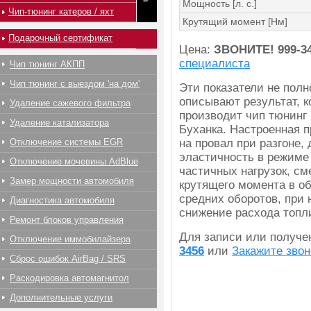
Мощность [л. с.]
Чип-тюнинг катеров / яхт
Крутящий момент [Нм]
Подарочный сертификат
Цена:
ЗВОНИТЕ!
999-3
специалиста
Чип тюнинг АКПП
Чип тюнинг с выездом 'на дом'
Эти показатели не пол
описывают результат, 
Удаление сажевого фильтра
производит чип тюнинг
Удаление катализатора
Буханка. Настроенная 
Отключение системы EGR
на провал при разгоне, 
эластичность в режиме
Отключение мочевины AdBlue
частичных нагрузок, с
Замер мощности автомобиля
крутящего момента в об
средних оборотов, при
Диагностика автомобиля
снижение расхода топл
Ремонт блоков управления
Для записи или получ
Отключение иммобилайзера
3456
или
Закажите звон
Сброс ошибок AirBag / SRS
Раскодировка автомагнитол
Дополнительные услуги