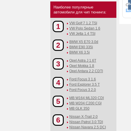
В
См
Наиболее популярные
Esp
автомобили для чип тюнинга:
VW Golf 7 1.2 TSI
1
VW Polo Sedan 1.6
VW Jetta 1.4 TSI
BMW X5 E70 3.0d
2
BMW E90 335i
BMW X6 3.5i
Opel Astra J 1.6T
3
Opel Mokka 1.8
Opel Antara 2.2 CDTI
Ford Focus 3 1.6
4
Ford Explorer 3.5 T
Ford Focus 3 2.0
MB W164 ML320 CDI
5
MB W204 C200 CGI
MB GLK 350
Nissan X-Trail 2.0
6
Nissan Patrol 3.0 TDI
Nissan Navara 2.5 DCI