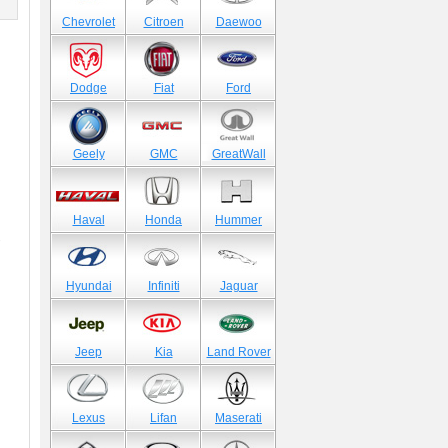
)
Chevrolet
Citroen
Daewoo
Dodge
Fiat
Ford
Geely
GMC
GreatWall
Haval
Honda
Hummer
-
Hyundai
Infiniti
Jaguar
Jeep
Kia
Land Rover
Lexus
Lifan
Maserati