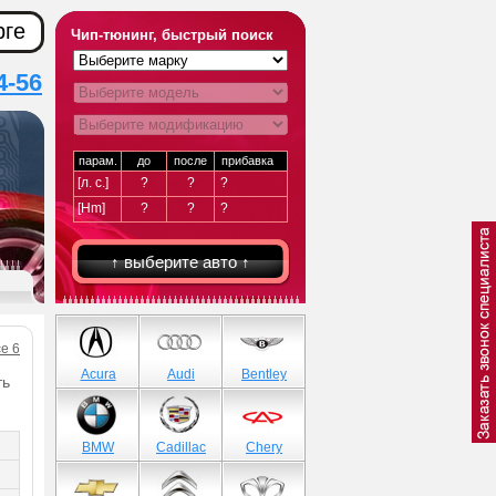
рге
Чип-тюнинг, быстрый поиск
4-56
парам.
до
после
прибавка
[л. с.]
?
?
?
[Hm]
?
?
?
↑ выберите авто ↑
се 6
Acura
Audi
Bentley
ть
BMW
Cadillac
Chery
)