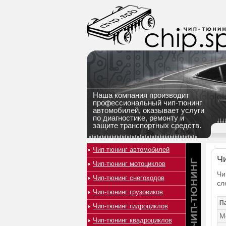
Наша компания производит
профессиональный чип-тюнинг
автомобилей, оказывает услуги
по диагностике, ремонту и
защите транспортных средств.
Чип-тюнинг автомобилей
Чи
Чип-тюнинг мотоциклов
Чи
Чип-тюнинг снегоходов
сл
Чип-тюнинг грузовиков
П
Чип-тюнинг гидроциклов
М
Чип-тюнинг квадроциклов