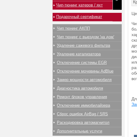
К
Чип-тюнинг катеров / яхт
Це
Подарочный сертификат
Чи
Чип тюнинг АКПП
бо
ха
Чип тюнинг с выездом 'на дом'
ск
Удаление сажевого фильтра
др
мо
Удаление катализатора
ди
ил
Отключение системы EGR
ра
Отключение мочевины AdBlue
об
во
Замер мощности автомобиля
Диагностика автомобиля
Ремонт блоков управления
Дл
За
Отключение иммобилайзера
Сброс ошибок AirBag / SRS
Раскодировка автомагнитол
Дополнительные услуги