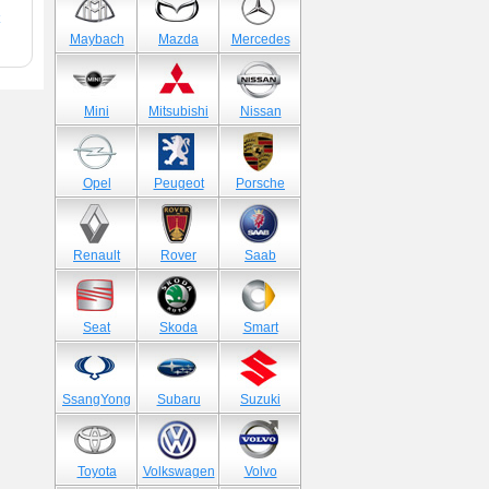
Maybach
Mazda
Mercedes
Mini
Mitsubishi
Nissan
Opel
Peugeot
Porsche
Renault
Rover
Saab
Seat
Skoda
Smart
SsangYong
Subaru
Suzuki
Toyota
Volkswagen
Volvo