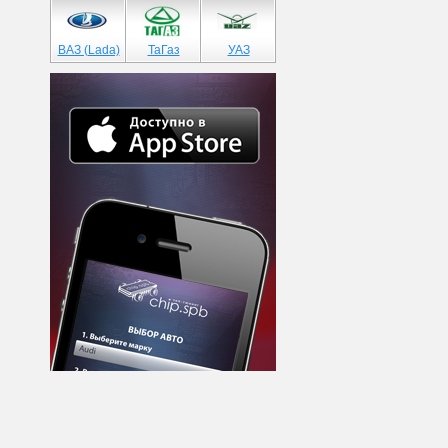
ВАЗ (Lada)
ТаГаз
УАЗ