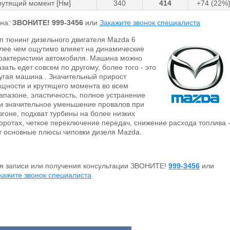
рутящий момент [Нм]
340
414
+74 (22%
на:
ЗВОНИТЕ!
999-3456
или
Закажите звонок специалиста
п тюнинг дизельного двигателя Mazda 6
лее чем ощутимо влияет на динамические
рактеристики автомобиля. Машина можно
азать едет совсем по другому, более того - это
угая машина . Значительный прирост
щности и крутящего момента во всем
апазоне, эластичность, полное устранение
и значительное уменьшение провалов при
згоне, подхват турбины на более низких
оротах, четкое переключение передач, снижение расхода топлива 
т основные плюсы чиповки дизеля Mazda.
я записи или получения консультации ЗВОНИТЕ!
999-3456
или
кажите звонок специалиста