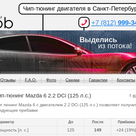
Чип-тюнинг двигателя в Санкт-Петербу
+7 (812)
999-3
Выделись
из потока!
Отзывы
F.A.Q.
Фото
Скидки
Гарантии
Контакты
п-тюнинг Mazda 6 2.2 DCi (125 л.с.)
⇑
в
п тюнинг Mazda 6 с двигателем 2.2 DCi (125 л.с.) позволяет получи
едующие прибавки:
араметр
До
После
Прибавка
ощность [л. с.]
125
149
+24 (19%