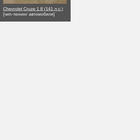
Chevrolet Cruze 1.8 (141 л.с.)
[чип-тюнинг автомобиля]