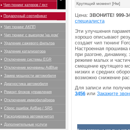
Крутящий момент [Нм]
Чип-тюнинг катеров / яхт
Цена:
ЗВОНИТЕ!
999-3
Подарочный сертификат
специалиста
Чип тюнинг АКПП
Эти улучшения парамет
Чип тюнинг с выездом 'на дом'
хорошо описывают резу
создает чип тюнинг Ford
Удаление сажевого фильтра
Настроенная прошивка 
Удаление катализатора
при разгоне, динамику,
Отключение системы EGR
режиме малых и частич
смещение крутящего мо
Отключение мочевины AdBlue
низких и средних оборо
Замер мощности автомобиля
возможно снижение рас
Диагностика автомобиля
Для записи или получ
Ремонт блоков управления
3456
или
Закажите звон
Отключение иммобилайзера
Сброс ошибок AirBag / SRS
Раскодировка автомагнитол
Дополнительные услуги