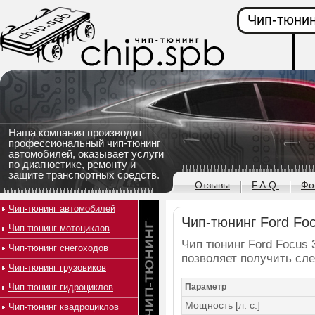
Чип-тюнин
Наша компания производит
профессиональный чип-тюнинг
автомобилей, оказывает услуги
по диагностике, ремонту и
защите транспортных средств.
Отзывы
F.A.Q.
Фо
Чип-тюнинг автомобилей
Чип-тюнинг Ford Focu
Чип-тюнинг мотоциклов
Чип тюнинг Ford Focus 3
Чип-тюнинг снегоходов
позволяет получить сл
Чип-тюнинг грузовиков
Чип-тюнинг гидроциклов
Параметр
Мощность [л. с.]
Чип-тюнинг квадроциклов