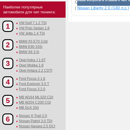
Ваши вопросы и отзывы о чип т
Смотрите прибавки для раз
Наиболее популярные
|
Nissan Liberty 2.0 (140 л.с.)
автомобили для чип тюнинга:
VW Golf 7 1.2 TSI
1
VW Polo Sedan 1.6
VW Jetta 1.4 TSI
BMW X5 E70 3.0d
2
BMW E90 335i
BMW X6 3.5i
Opel Astra J 1.6T
3
Opel Mokka 1.8
Opel Antara 2.2 CDTI
Ford Focus 3 1.6
4
Ford Explorer 3.5 T
Ford Focus 3 2.0
MB W164 ML320 CDI
5
MB W204 C200 CGI
MB GLK 350
Nissan X-Trail 2.0
6
Nissan Patrol 3.0 TDI
Nissan Navara 2.5 DCI