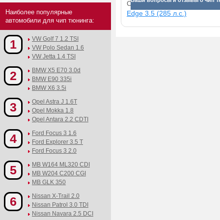
Ваши вопросы и отзывы о чип тю
Смотрите прибавки для раз
Наиболее популярные
Edge 3.5 (285 л.с.)
автомобили для чип тюнинга:
VW Golf 7 1.2 TSI
1
VW Polo Sedan 1.6
VW Jetta 1.4 TSI
BMW X5 E70 3.0d
2
BMW E90 335i
BMW X6 3.5i
Opel Astra J 1.6T
3
Opel Mokka 1.8
Opel Antara 2.2 CDTI
Ford Focus 3 1.6
4
Ford Explorer 3.5 T
Ford Focus 3 2.0
MB W164 ML320 CDI
5
MB W204 C200 CGI
MB GLK 350
Nissan X-Trail 2.0
6
Nissan Patrol 3.0 TDI
Nissan Navara 2.5 DCI