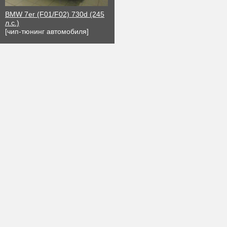
BMW 7er (F01/F02) 730d (245
л.с.)
[чип-тюнинг автомобиля]