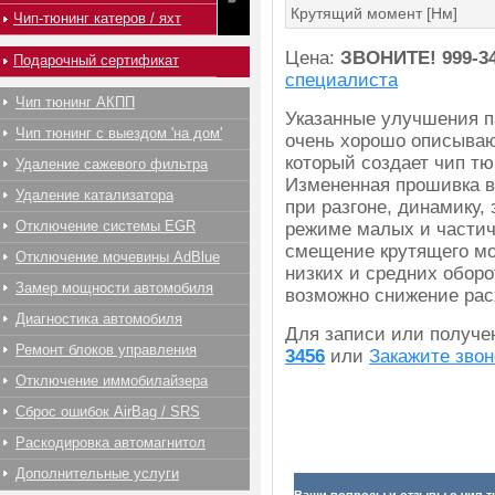
Крутящий момент [Нм]
Чип-тюнинг катеров / яхт
Цена:
ЗВОНИТЕ!
999-3
Подарочный сертификат
специалиста
Чип тюнинг АКПП
Указанные улучшения п
Чип тюнинг с выездом 'на дом'
очень хорошо описываю
который создает чип тюн
Удаление сажевого фильтра
Измененная прошивка в
Удаление катализатора
при разгоне, динамику,
Отключение системы EGR
режиме малых и частич
смещение крутящего мо
Отключение мочевины AdBlue
низких и средних оборо
Замер мощности автомобиля
возможно снижение рас
Диагностика автомобиля
Для записи или получ
Ремонт блоков управления
3456
или
Закажите звон
Отключение иммобилайзера
Сброс ошибок AirBag / SRS
Раскодировка автомагнитол
Дополнительные услуги