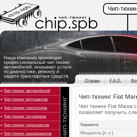
Чип-тюнин
Наша компания производит
профессиональный чип-тюнинг
автомобилей, оказывает услуги
по диагностике, ремонту и
защите транспортных средств.
Отзывы
F.A.Q.
Фо
Чип-тюнинг автомобилей
Чип-тюнинг Fiat Mare
Чип-тюнинг мотоциклов
Чип тюнинг Fiat Marea с
Чип-тюнинг снегоходов
позволяет получить сл
Чип-тюнинг грузовиков
Чип-тюнинг гидроциклов
Параметр
Мощность [л. с.]
Чип-тюнинг квадроциклов