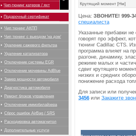
Крутящий момент [Нм]
Чип-тюнинг катеров / яхт
Цена:
ЗВОНИТЕ!
999-3
Подарочный сертификат
специалиста
Чип тюнинг АКПП
Указанные прибавки не
Чип тюнинг с выездом 'на дом'
говорят про эффект, ко
тюнинг Cadillac CTS. И
Удаление сажевого фильтра
программа влияет на пр
Удаление катализатора
разгоне, динамику, эла
Отключение системы EGR
режиме малых и частич
сдвиг крутящего момент
Отключение мочевины AdBlue
низких и средних оборо
Замер мощности автомобиля
понижение расхода топ
Диагностика автомобиля
Для записи или получ
Ремонт блоков управления
3456
или
Закажите звон
Отключение иммобилайзера
Сброс ошибок AirBag / SRS
Раскодировка автомагнитол
Дополнительные услуги