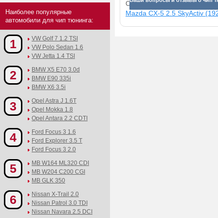
Ваши вопросы и отзывы о чип тю
Смотрите прибавки для раз
Наиболее популярные
Mazda CX-5 2.5 SkyActiv (192
автомобили для чип тюнинга:
VW Golf 7 1.2 TSI
1
VW Polo Sedan 1.6
VW Jetta 1.4 TSI
BMW X5 E70 3.0d
2
BMW E90 335i
BMW X6 3.5i
Opel Astra J 1.6T
3
Opel Mokka 1.8
Opel Antara 2.2 CDTI
Ford Focus 3 1.6
4
Ford Explorer 3.5 T
Ford Focus 3 2.0
MB W164 ML320 CDI
5
MB W204 C200 CGI
MB GLK 350
Nissan X-Trail 2.0
6
Nissan Patrol 3.0 TDI
Nissan Navara 2.5 DCI