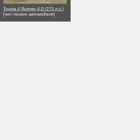
Toyota 4 Runner 4.0 (273 л.с.)
[чип-тюнинг автомобиля]