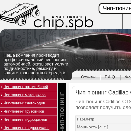
Чип-тюнин
Наша компания производит
профессиональный чип-тюнинг
автомобилей, оказывает услуги
по диагностике, ремонту и
защите транспортных средств.
Отзывы
F.A.Q.
Фо
Чип-тюнинг автомобилей
Чип-тюнинг Cadillac 
Чип-тюнинг мотоциклов
Чип тюнинг Cadillac CTS
Чип-тюнинг снегоходов
позволяет получить сл
Чип-тюнинг грузовиков
Чип-тюнинг гидроциклов
Параметр
Мощность [л. с.]
Чип-тюнинг квадроциклов